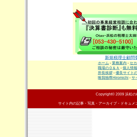
新規税理士顧問
ホーム
-
業務案内
-
セカ
職場のＱ＆Ａ
-
個人情
所長挨拶
-
優良サイト
唯我独尊Hiromichi
-
サ
Copyright© 2009
浜松の
サイト内の記事・写真・アーカイブ・ドキュメ