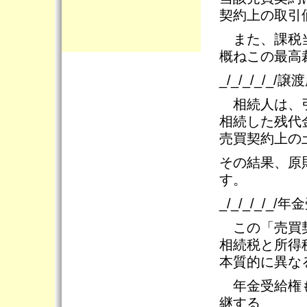
契約上の取引
また、課税当
概ねこの最高
_/_/_/_/_/
相続人は、引
相続した残代
売買契約上の
その結果、原
す。
_/_/_/_/_
この「売買契
相続税と所得
本質的に異な
年金受給権も
継する