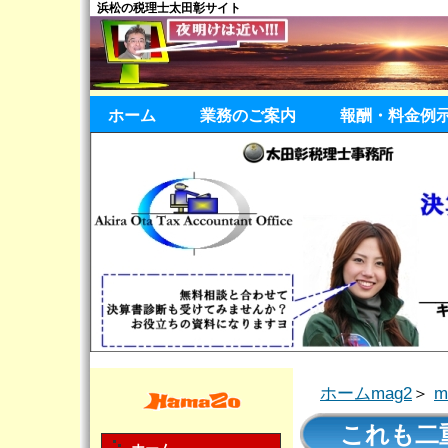
浜松の税理士太田彰サイト
ホーム
業務のご案内
報酬・料金例
ホームmag2
＞
これも二