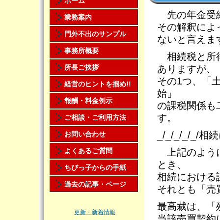
ホーム
先の年金受給
業務案内
その解釈によ
門外不出のサンプル
ないと言えま
事務所概要
相続税と所得
所長ご挨拶
ありますが、
その1つ、「
経営のヒントを掴め!!
始」
報酬・料金例示
の課税関係も
す。
ご相談・ご利用方法
_/_/_/_/_
お問い合わせ
よくあるご質問
上記のように
とき、
ちびっ子からの手紙
相続における
過去の記事・ページ
それとも「売
最高裁は、「
更新・新着情報
当該売買契約