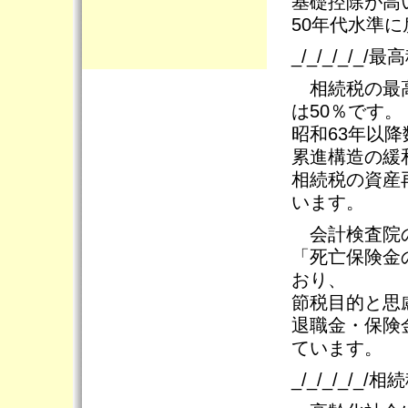
基礎控除が高
50年代水準
_/_/_/_/_/
相続税の最高
は50％です。
昭和63年以
累進構造の緩
相続税の資産
います。
会計検査院の
「死亡保険金
おり、
節税目的と思
退職金・保険
ています。
_/_/_/_/_/