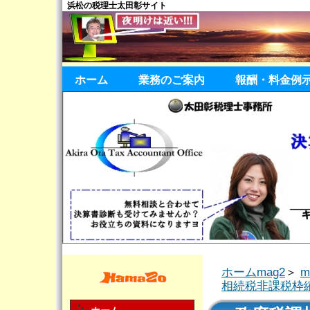
浜松の税理士太田彰サイト
ホーム
業務のご案内
報酬・料金例
ホームmag2
＞
相続税非課税枠