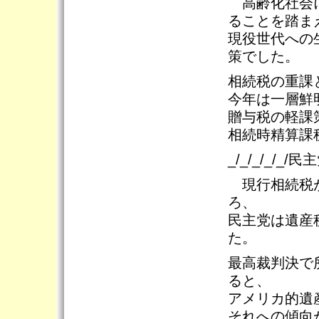
高齢化社会に
ることを踏ま
現役世代への
策でした。
相続税の重課
今年は一層鮮
贈与税の軽課
相続時精算課
_/_/_/_/_/
現行相続税が
ろ、
民主党は遺産
た。
最高裁判決で
ると、
アメリカ的遺
それへの傾向