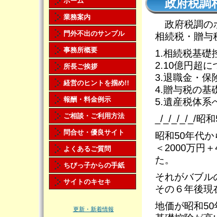
ホーム
政府税調
業務案内
政府税調のホ
門外不出のサンプル
相続税・贈与
事務所概要
1.相続税基礎
2.10億円超
所長ご挨拶
3.退職金・保
経営のヒントを掴め!!
4.贈与税の
報酬・料金例示
5.遺産税体系
ご相談・ご利用方法
_/_/_/_/_/
問合せ・優良サイト
昭和50年代か
＜2000万円
よくあるご質問
た。
ちびっ子からの手紙
それがバブル
サイトのキセキ
その６年後現
地価が昭和5
更新・新着情報