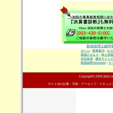
新規税理士顧問
ホーム
-
業務案内
-
セカ
職場のＱ＆Ａ
-
個人情
所長挨拶
-
優良サイト
唯我独尊Hiromichi
-
サ
Copyright© 2009
浜松の
サイト内の記事・写真・アーカイブ・ドキュメ