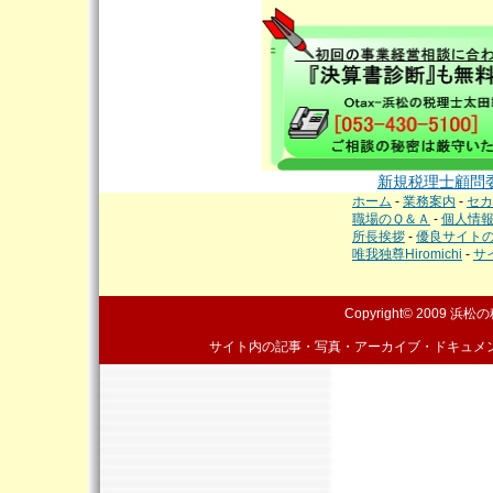
新規税理士顧問
ホーム
-
業務案内
-
セカ
職場のＱ＆Ａ
-
個人情
所長挨拶
-
優良サイト
唯我独尊Hiromichi
-
サ
Copyright© 2009
浜松の
サイト内の記事・写真・アーカイブ・ドキュメ