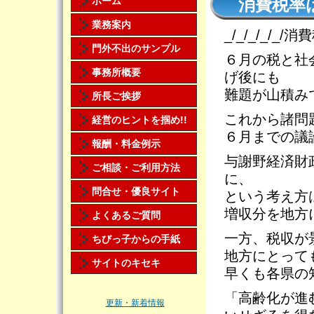
ホーム
消費税率は
業務案内
_/_/_/_/_
門外不出のサンプル
６月の税と社
事務所概要
げ後にも
難題が山積み
所長ご挨拶
これから諸問
経営のヒントを掴め!!
６月までの議
報酬・料金例示
与謝野経済財
ご相談・ご利用方法
に、
問合せ・優良サイト
という考え方
増収分を地方
よくあるご質問
一方、税収が
ちびっ子からの手紙
地方にとって
サイトのキセキ
早くも各県の
「高齢化が進
更新・新着情報