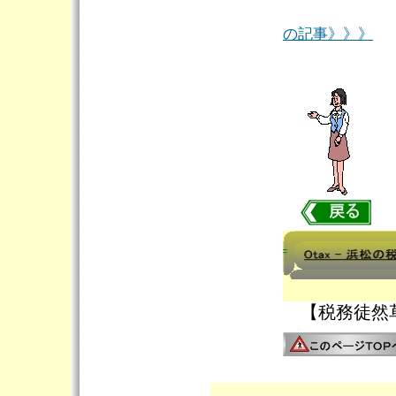
の記事》》》
【税務徒然草