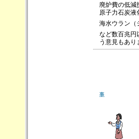
廃炉費の低減
原子力石炭液
海水ウラン（
など数百兆円
う意見もあり
事