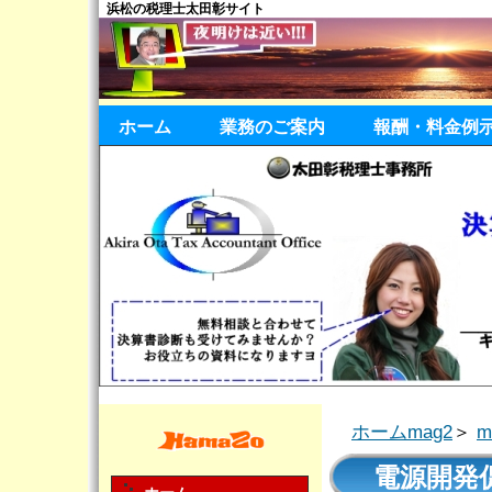
浜松の税理士太田彰サイト
ホーム
業務のご案内
報酬・料金例
ホームmag2
＞
電源開発