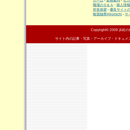
ホーム
-
業務案内
-
セカ
職場のＱ＆Ａ
-
個人情
所長挨拶
-
優良サイト
唯我独尊Hiromichi
-
サ
Copyright© 2009
浜松の
サイト内の記事・写真・アーカイブ・ドキュメ