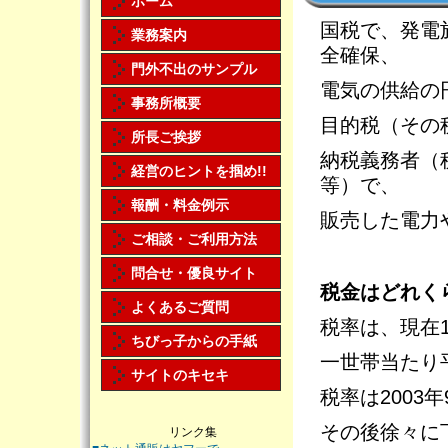
ホーム
国税で、発電
業務案内
全確保、
門外不出のサンプル
電気の供給の
事務所概要
目的税（その
所長ご挨拶
納税義務者（
経営のヒントを掴め!!
等）で、
報酬・料金例示
販売した電力
ご相談・ご利用方法
問合せ・優良サイト
税金はどれく
よくあるご質問
税率は、現在1
ちびっ子からの手紙
一世帯当たり
サイトのキセキ
税率は2003年
その後徐々に下
リンク集