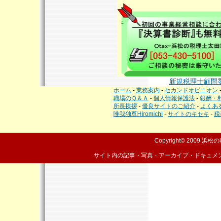
新規税理士顧問
ホーム
-
業務案内
-
セカンドオピニオン
職場のＱ＆Ａ
-
個人情報保護法
-
報酬・
所長挨拶
-
優良サイトのご紹介
-
よくあ
唯我独尊Hiromichi
-
サイトのキセキ
-
税
Copyright© 2009
浜松の
サイト内の記事・写真・アーカイブ・ドキュメ