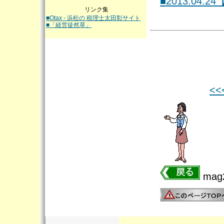
■2013.04.24
リンク集
■Otax - 浜松の 税理士太田彰サイト
■「経営徒然草」
<
mag