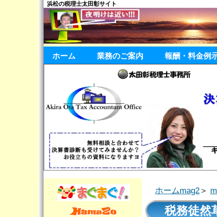
浜松の税理士太田彰サイト
ホーム
業務のご案内
報酬・料金例
ホームmag2
＞
税務徒然草